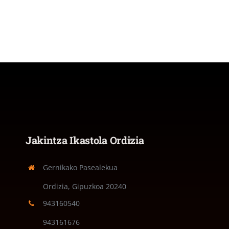
Jakintza Ikastola Ordizia
Gernikako Pasealekua
Ordizia, Gipuzkoa
20240
943160540
943161676