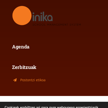
Agenda
Zerbitzuak
Postontzi etikoa
Lege oharra
|
Cookie politika
Cookieak erabiltzen ari gara gure webgunean esperientziarik