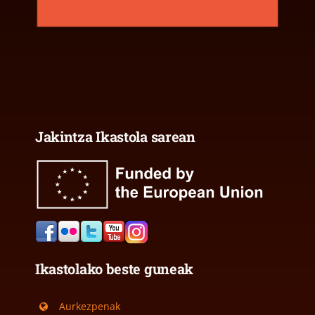
Jakintza Ikastola sarean
Ikastolako beste guneak
Aurkezpenak