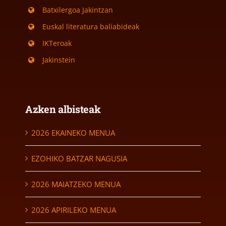
Batxilergoa Jakintzan
Euskal literatura baliabideak
IKTeroak
Jakinstein
Azken albisteak
2026 EKAINEKO MENUA
EZOHIKO BATZAR NAGUSIA
2026 MAIATZEKO MENUA
2026 APIRILEKO MENUA