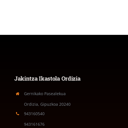
Jakintza Ikastola Ordizia
Gernikako Pasealekua
Ordizia, Gipuzkoa
20240
943160540
943161676