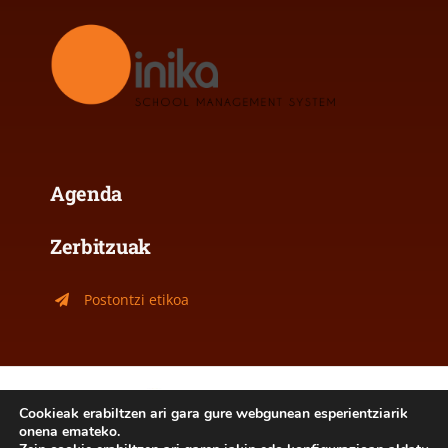
Agenda
Zerbitzuak
Postontzi etikoa
Lege oharra
|
Cookie politika
Cookieak erabiltzen ari gara gure webgunean esperientziarik
onena emateko.
2026- Jakintza Ikastola Ordizia - Hemengo edukiak