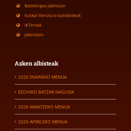
Batxilergoa Jakintzan
Euskal literatura baliabideak
IKTeroak
Jakinstein
Azken albisteak
2026 EKAINEKO MENUA
EZOHIKO BATZAR NAGUSIA
2026 MAIATZEKO MENUA
2026 APIRILEKO MENUA