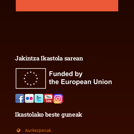
Jakintza Ikastola sarean
Ikastolako beste guneak
Aurkezpenak