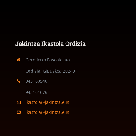
Jakintza Ikastola Ordizia
Gernikako Pasealekua
Ordizia, Gipuzkoa
20240
943160540
943161676
ikastola@jakintza.eus
ikastola@jakintza.eus