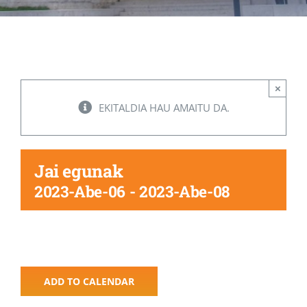
Albisteak
INIKA
×
EKITALDIA HAU AMAITU DA.
AGENDA 2030
Jai egunak
2023-Abe-06
-
2023-Abe-08
ADD TO CALENDAR