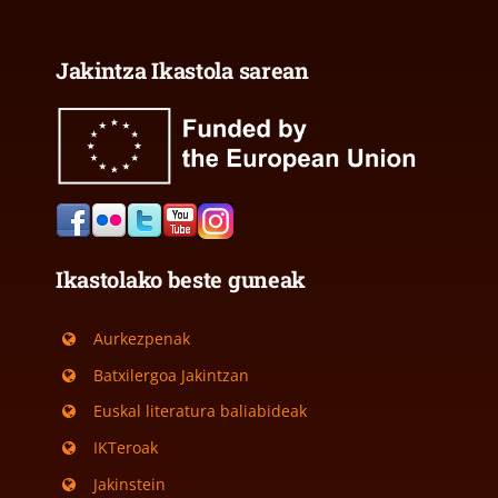
Jakintza Ikastola sarean
Ikastolako beste guneak
Aurkezpenak
Batxilergoa Jakintzan
Euskal literatura baliabideak
IKTeroak
Jakinstein