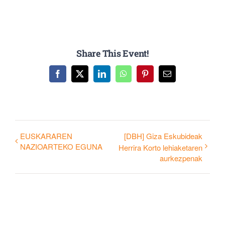
Share This Event!
Facebook
X
LinkedIn
WhatsApp
Pinterest
Email
EUSKARAREN
[DBH] Giza Eskubideak
NAZIOARTEKO EGUNA
Herrira Korto lehiaketaren
aurkezpenak