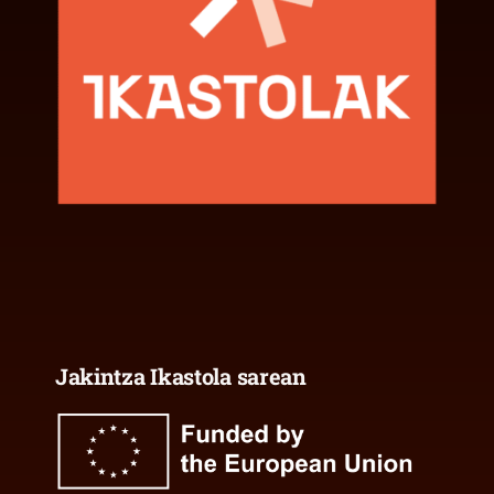
Jakintza Ikastola sarean