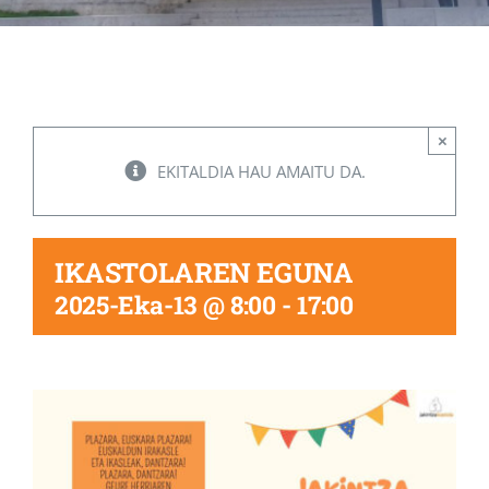
Albisteak
INIKA
×
EKITALDIA HAU AMAITU DA.
AGENDA 2030
IKASTOLAREN EGUNA
2025-Eka-13 @ 8:00
-
17:00