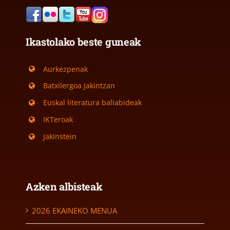
Ikastolako beste guneak
Aurkezpenak
Batxilergoa Jakintzan
Euskal literatura baliabideak
IKTeroak
Jakinstein
Azken albisteak
2026 EKAINEKO MENUA