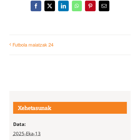
Facebook
X
LinkedIn
WhatsApp
Pinterest
Email
Futbola maiatzak 24
Xehetasunak
Data:
2025-Eka-13