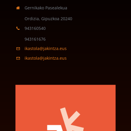
Gernikako Pasealekua
Ordizia, Gipuzkoa
20240
943160540
943161676
ikastola@jakintza.eus
ikastola@jakintza.eus