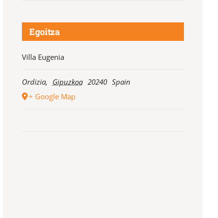
Egoitza
Villa Eugenia
Ordizia
,
Gipuzkoa
20240
Spain
+ Google Map