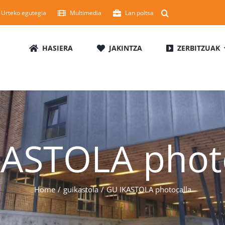
Urteko egutegia
Multimedia
Lan poltsa
HASIERA
JAKINTZA
ZERBITZUAK
KASTOLA photo
Home
guikastola
GU IKASTOLA photocalla