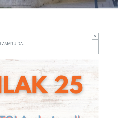
×
U AMAITU DA.