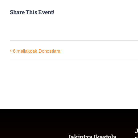
Share This Event!
6.mailakoak Donostiara
J
Jakintza Ikastola
s