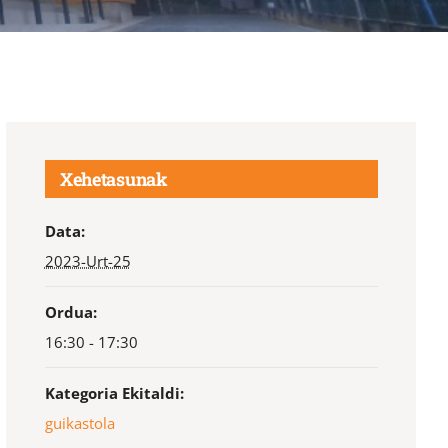
Xehetasunak
Data:
2023-Urt-25
Ordua:
16:30 - 17:30
Kategoria Ekitaldi:
guikastola