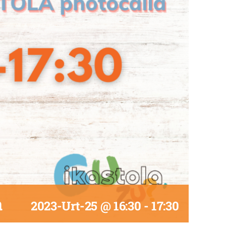
a
2023-Urt-25 @ 16:30
-
17:30