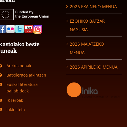
2026 EKAINEKO MENUA
EZOHIKO BATZAR
NAGUSIA
kastolako beste
2026 MAIATZEKO
guneak
MENUA
Aurkezpenak
2026 APIRILEKO MENUA
Batxilergoa Jakintzan
Euskal literatura
baliabideak
IKTeroak
Jakinstein