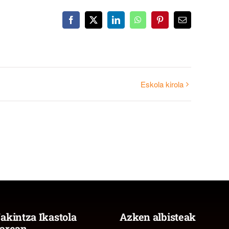
Facebook
X
LinkedIn
WhatsApp
Pinterest
Email
Eskola kirola
akintza Ikastola
Azken albisteak
arean