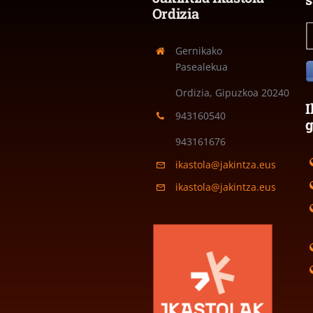
Ordizia
Gernikako
Pasealekua
Ordizia, Gipuzkoa
20240
I
943160540
943161676
ikastola@jakintza.eus
ikastola@jakintza.eus