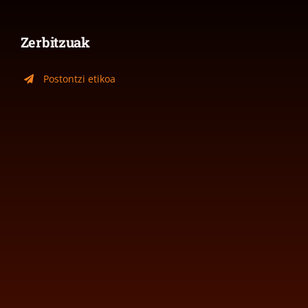
Zerbitzuak
Postontzi etikoa