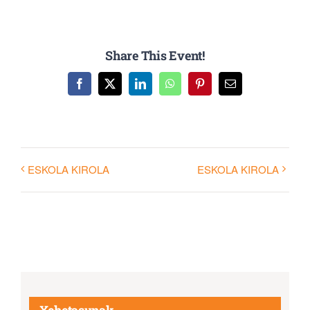
Share This Event!
Facebook
X
LinkedIn
WhatsApp
Pinterest
Email
ESKOLA KIROLA
ESKOLA KIROLA
Xehetasunak