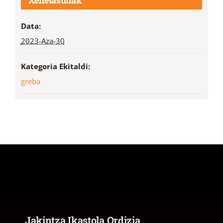
Data:
2023-Aza-30
Kategoria Ekitaldi:
greba
Jakintza Ikastola Ordizia