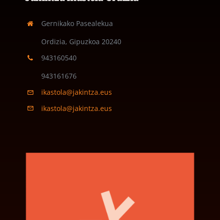
Gernikako Pasealekua
Ordizia, Gipuzkoa
20240
943160540
943161676
ikastola@jakintza.eus
ikastola@jakintza.eus