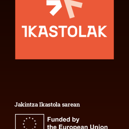
Jakintza Ikastola sarean