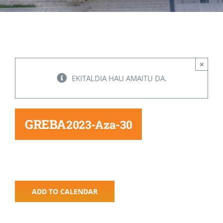
Albisteak
INIKA
×
EKITALDIA HAU AMAITU DA.
AGENDA 2030
GREBA
2023-Aza-30
ADD TO CALENDAR