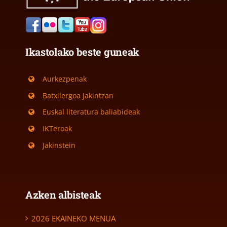
Ikastolako beste guneak
Aurkezpenak
Batxilergoa Jakintzan
Euskal literatura baliabideak
IKTeroak
Jakinstein
Azken albisteak
2026 EKAINEKO MENUA