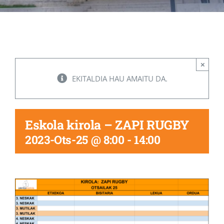
Albisteak
INIKA
×
EKITALDIA HAU AMAITU DA.
AGENDA 2030
Eskola kirola – ZAPI RUGBY
2023-Ots-25 @ 8:00
-
14:00