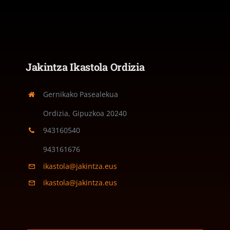
Jakintza Ikastola Ordizia
Gernikako Pasealekua
Ordizia, Gipuzkoa
20240
943160540
943161676
ikastola@jakintza.eus
ikastola@jakintza.eus