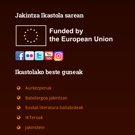
Jakintza Ikastola sarean
Ikastolako beste guneak
Aurkezpenak
Batxilergoa Jakintzan
Euskal literatura baliabideak
IKTeroak
Jakinstein