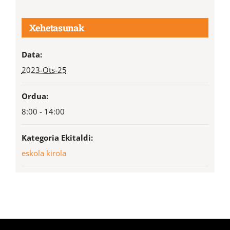
Xehetasunak
Data:
2023-Ots-25
Ordua:
8:00 - 14:00
Kategoria Ekitaldi:
eskola kirola