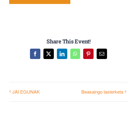
Share This Event!
Facebook
X
LinkedIn
WhatsApp
Pinterest
Email
JAI EGUNAK
Beasaingo lasterketa