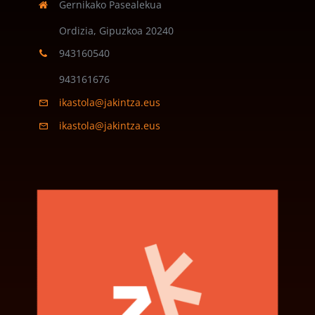
Gernikako Pasealekua
Ordizia, Gipuzkoa
20240
943160540
943161676
ikastola@jakintza.eus
ikastola@jakintza.eus