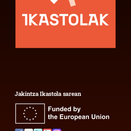
Jakintza Ikastola sarean