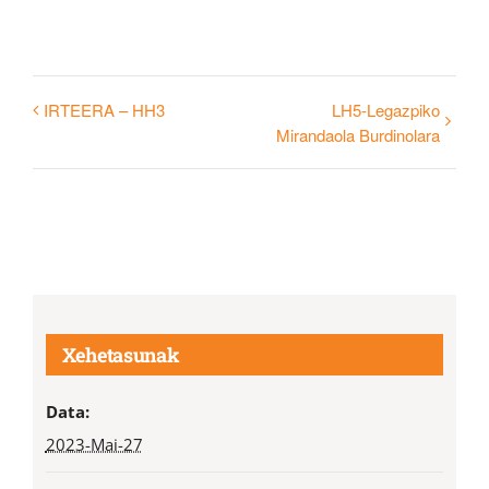
IRTEERA – HH3
LH5-Legazpiko
Mirandaola Burdinolara
Xehetasunak
Data:
2023-Mai-27