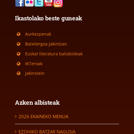
Ikastolako beste guneak
Aurkezpenak
Batxilergoa Jakintzan
Euskal literatura baliabideak
IKTeroak
Jakinstein
Azken albisteak
2026 EKAINEKO MENUA
EZOHIKO BATZAR NAGUSIA