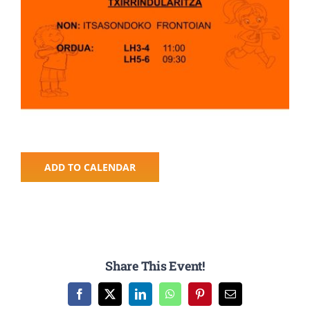
ADD TO CALENDAR
Share This Event!
Facebook
X
LinkedIn
WhatsApp
Pinterest
Email