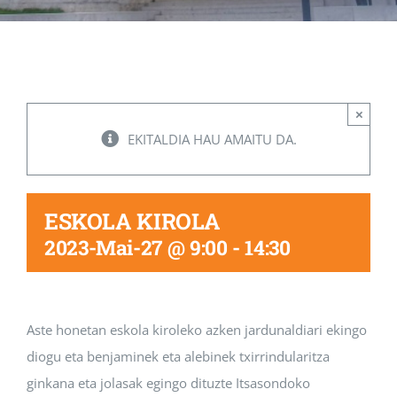
Albisteak
INIKA
×
EKITALDIA HAU AMAITU DA.
AGENDA 2030
ESKOLA KIROLA
2023-Mai-27 @ 9:00
-
14:30
Aste honetan eskola kiroleko azken jardunaldiari ekingo
diogu eta benjaminek eta alebinek txirrindularitza
ginkana eta jolasak egingo dituzte Itsasondoko