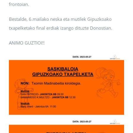
frontoian.
Bestalde, 6.mailako neska eta mutilek Gipuzkoako
txapelketako final erdiak izango dituzte Donostian.
ANIMO GUZTIOI!!