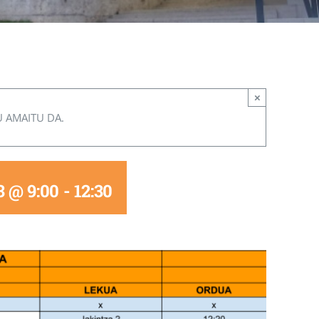
×
U AMAITU DA.
3 @ 9:00
-
12:30