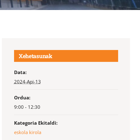
Xehetasunak
Data:
2024-Api-13
Ordua:
9:00 - 12:30
Kategoria Ekitaldi:
eskola kirola