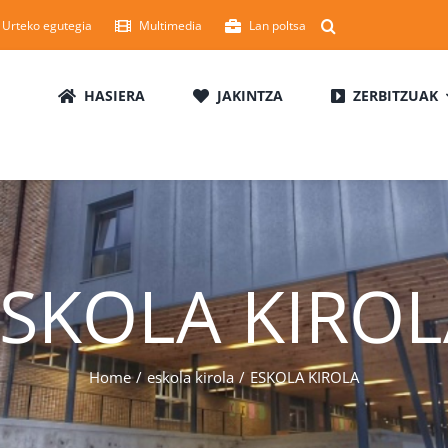
Urteko egutegia
Multimedia
Lan poltsa
HASIERA
JAKINTZA
ZERBITZUAK
SKOLA KIRO
Home
eskola kirola
ESKOLA KIROLA