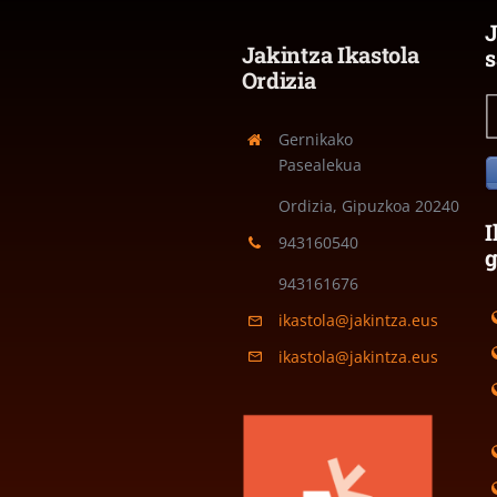
J
Jakintza Ikastola
s
Ordizia
Gernikako
Pasealekua
Ordizia, Gipuzkoa
20240
I
943160540
943161676
ikastola@jakintza.eus
ikastola@jakintza.eus