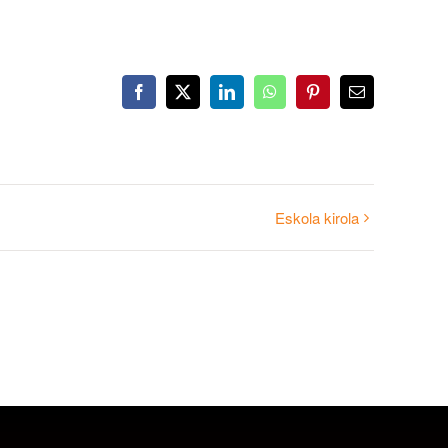
Facebook
X
LinkedIn
WhatsApp
Pinterest
Email
Eskola kirola