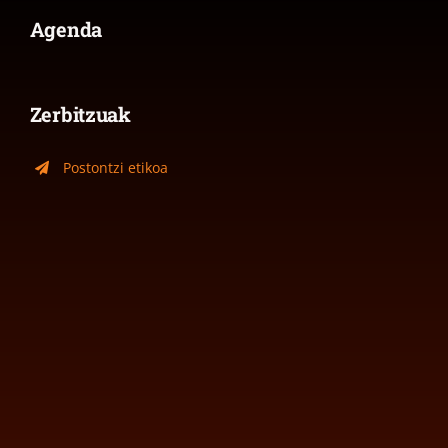
Agenda
Zerbitzuak
Postontzi etikoa