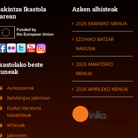
akintza Ikastola
Azken albisteak
arean
2026 EKAINEKO MENUA
EZOHIKO BATZAR
NAGUSIA
kastolako beste
2026 MAIATZEKO
guneak
MENUA
Aurkezpenak
2026 APIRILEKO MENUA
Batxilergoa Jakintzan
Euskal literatura
baliabideak
IKTeroak
Jakinstein