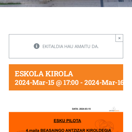
Albisteak
INIKA
×
EKITALDIA HAU AMAITU DA.
AGENDA 2030
ESKOLA KIROLA
2024-Mar-15 @ 17:00
-
2024-Mar-16 @ 