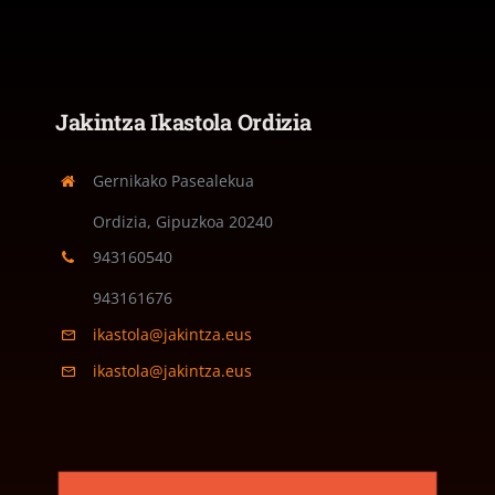
Jakintza Ikastola Ordizia
Gernikako Pasealekua
Ordizia, Gipuzkoa
20240
943160540
943161676
ikastola@jakintza.eus
ikastola@jakintza.eus