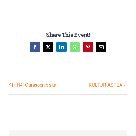
Share This Event!
Facebook
X
LinkedIn
WhatsApp
Pinterest
Email
[HH4] Gurasoen bisita
KULTUR ASTEA