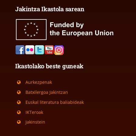
Jakintza Ikastola sarean
Ikastolako beste guneak
Aurkezpenak
Batxilergoa Jakintzan
Euskal literatura baliabideak
IKTeroak
Jakinstein