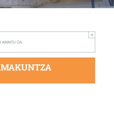
×
U AMAITU DA.
ORMAKUNTZA