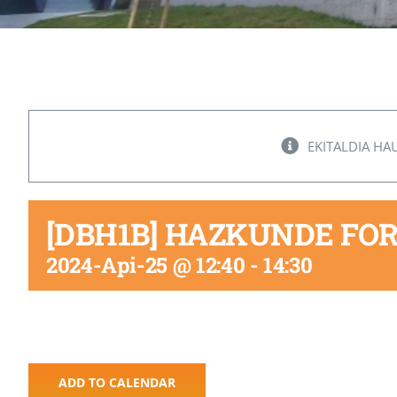
EKITALDIA HA
[DBH1B] HAZKUNDE F
2024-Api-25 @ 12:40
-
14:30
ADD TO CALENDAR