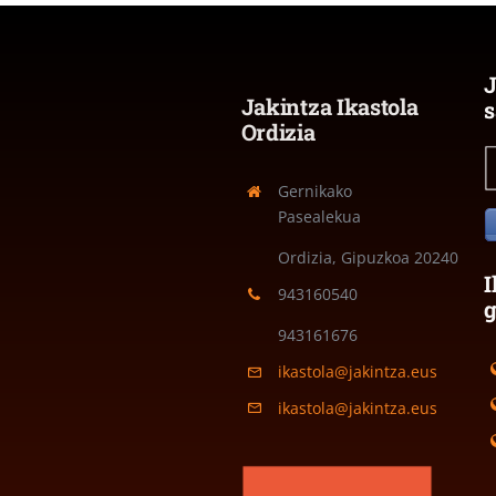
J
Jakintza Ikastola
s
Ordizia
Gernikako
Pasealekua
Ordizia, Gipuzkoa
20240
I
943160540
943161676
ikastola@jakintza.eus
ikastola@jakintza.eus