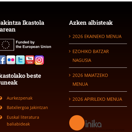
akintza Ikastola
Azken albisteak
arean
2026 EKAINEKO MENUA
EZOHIKO BATZAR
NAGUSIA
kastolako beste
2026 MAIATZEKO
guneak
MENUA
Aurkezpenak
2026 APIRILEKO MENUA
Batxilergoa Jakintzan
Euskal literatura
baliabideak