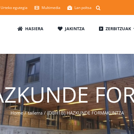
Urteko egutegia
Multimedia
Lan poltsa
HASIERA
JAKINTZA
ZERBITZUAK
HAZKUNDE FO
Home
tailerra
[DBH1B] HAZKUNDE FORMAKUNTZA