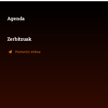
Agenda
Zerbitzuak
Postontzi etikoa