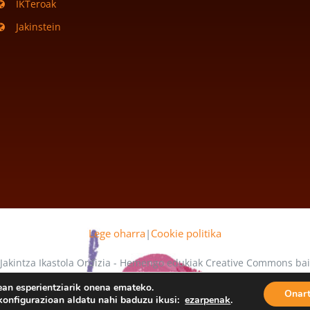
IKTeroak
Jakinstein
Lege oharra
|
Cookie politika
 Jakintza Ikastola Ordizia - Hemengo edukiak Creative Commons b
 mende daude
ean esperientziarik onena emateko.
Onar
o konfigurazioan aldatu nahi baduzu ikusi:
ezarpenak
.