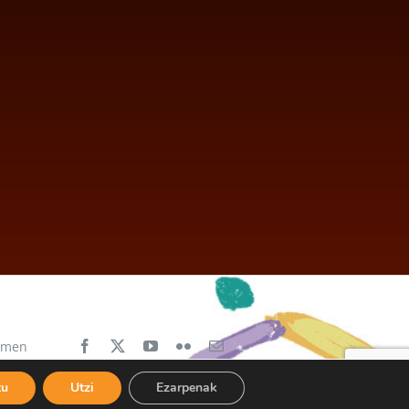
aimen
tu
Utzi
Ezarpenak