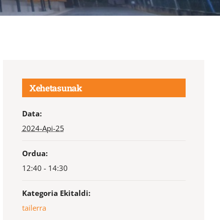
Xehetasunak
Data:
2024-Api-25
Ordua:
12:40 - 14:30
Kategoria Ekitaldi:
tailerra