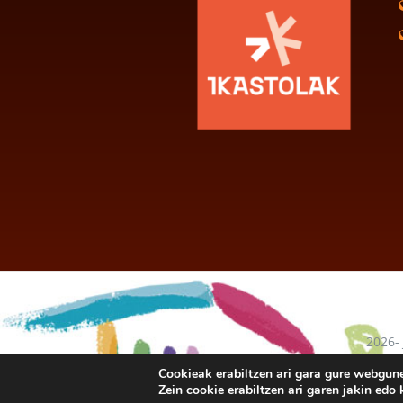
2026-
baten
Cookieak erabiltzen ari gara gure webgun
Zein cookie erabiltzen ari garen jakin ed