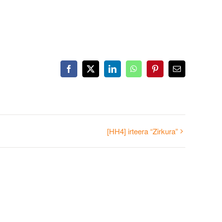
Facebook
X
LinkedIn
WhatsApp
Pinterest
Email
[HH4] irteera “Zirkura”