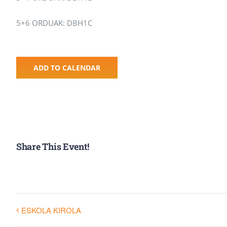
5+6 ORDUAK: DBH1C
ADD TO CALENDAR
Share This Event!
ESKOLA KIROLA