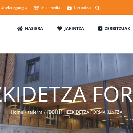
Urteko egutegia
Multimedia
Lan poltsa
HASIERA
JAKINTZA
ZERBITZUAK
ZKIDETZA F
Home
tailerra
[DBH1] HEZKIDETZA FORMAKUNTZA