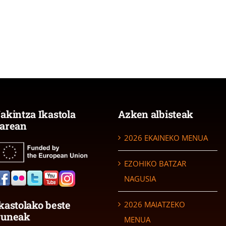
akintza Ikastola
Azken albisteak
arean
2026 EKAINEKO MENUA
EZOHIKO BATZAR
NAGUSIA
kastolako beste
2026 MAIATZEKO
guneak
MENUA