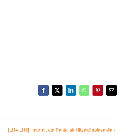
Facebook
X
LinkedIn
WhatsApp
Pinterest
Email
[LH4-LH6] Haurrak eta Pantailak Hitzaldi solasaldia