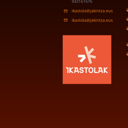
943161676
ikastola@jakintza.eus
ikastola@jakintza.eus