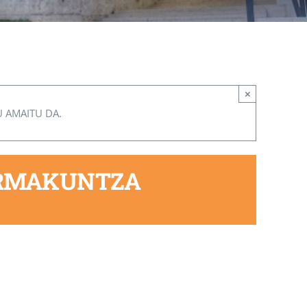
×
U AMAITU DA.
ORMAKUNTZA