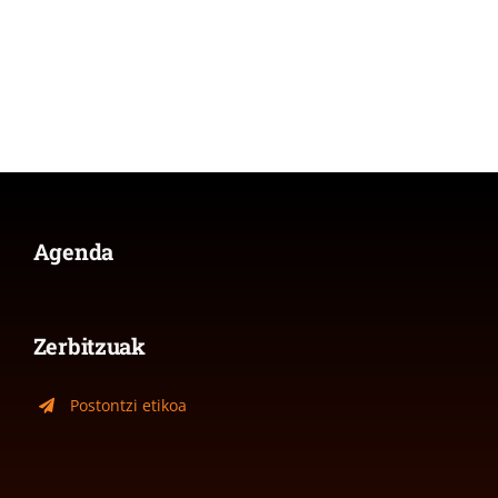
Agenda
Zerbitzuak
Postontzi etikoa