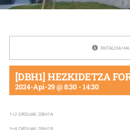
EKITALDIA HA
[DBH1] HEZKIDETZA F
2024-Api-29 @ 8:30
-
14:30
1+2 ORDUAK: DBH1A
3+4 ORDUAK: DBH1B