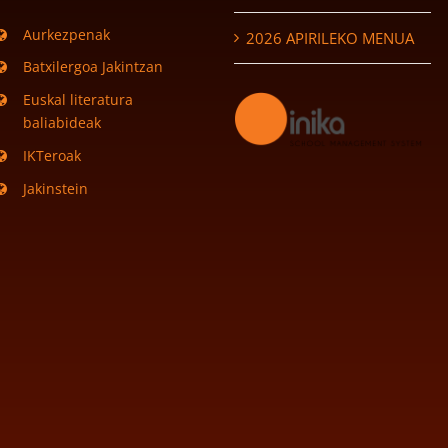
Aurkezpenak
2026 APIRILEKO MENUA
Batxilergoa Jakintzan
Euskal literatura
baliabideak
IKTeroak
Jakinstein