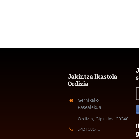
J
Jakintza Ikastola
s
Ordizia
Gernikako
Pasealekua
Ordizia, Gipuzkoa
20240
I
943160540