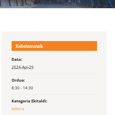
Xehetasunak
Data:
2024-Api-29
Ordua:
8:30 - 14:30
Kategoria Ekitaldi:
tailerra