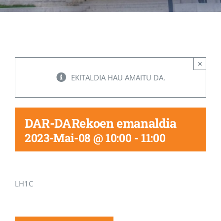
Albisteak
INIKA
×
EKITALDIA HAU AMAITU DA.
AGENDA 2030
DAR-DARekoen emanaldia
2023-Mai-08 @ 10:00
-
11:00
LH1C