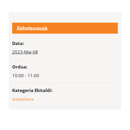
Xehetasunak
Data:
2023-Mai-08
Ordua:
10:00 - 11:00
Kategoria Ekitaldi:
antzezlana