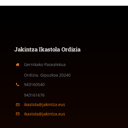
Jakintza Ikastola Ordizia
Gernikako Pasealekua
Ordizia, Gipuzkoa
20240
943160540
943161676
ikastola@jakintza.eus
ikastola@jakintza.eus