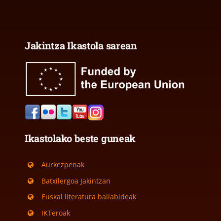
Jakintza Ikastola sarean
Ikastolako beste guneak
Aurkezpenak
Batxilergoa Jakintzan
Euskal literatura baliabideak
IKTeroak