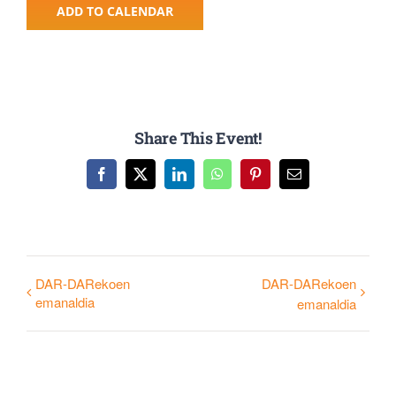
ADD TO CALENDAR
Share This Event!
Facebook
X
LinkedIn
WhatsApp
Pinterest
Email
DAR-DARekoen
DAR-DARekoen
emanaldia
emanaldia