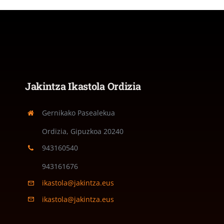
Jakintza Ikastola Ordizia
Gernikako Pasealekua
Ordizia, Gipuzkoa
20240
943160540
943161676
ikastola@jakintza.eus
ikastola@jakintza.eus