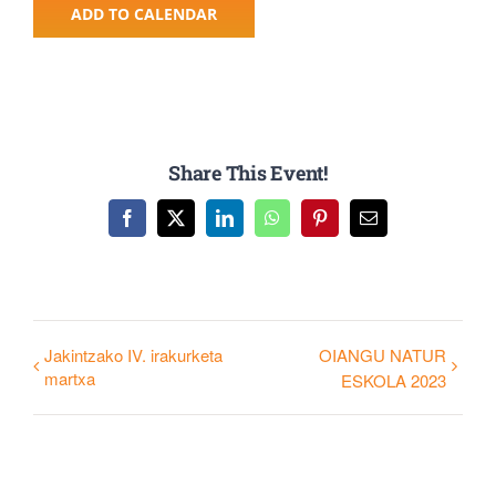
ADD TO CALENDAR
Share This Event!
Facebook
X
LinkedIn
WhatsApp
Pinterest
Email
Jakintzako IV. irakurketa
OIANGU NATUR
martxa
ESKOLA 2023