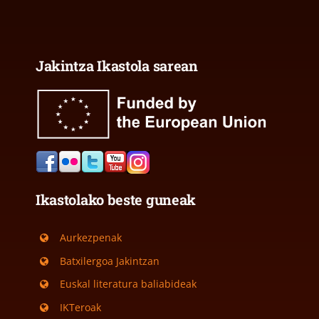
Jakintza Ikastola sarean
Ikastolako beste guneak
Aurkezpenak
Batxilergoa Jakintzan
Euskal literatura baliabideak
IKTeroak