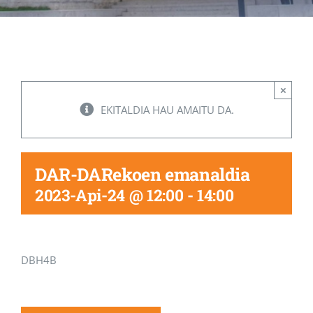
Albisteak
INIKA
×
EKITALDIA HAU AMAITU DA.
AGENDA 2030
DAR-DARekoen emanaldia
2023-Api-24 @ 12:00
-
14:00
DBH4B