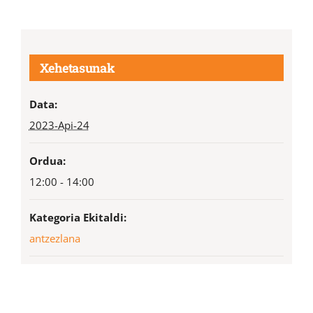
Xehetasunak
Data:
2023-Api-24
Ordua:
12:00 - 14:00
Kategoria Ekitaldi:
antzezlana