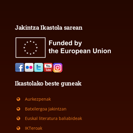
Jakintza Ikastola sarean
Ikastolako beste guneak
Aurkezpenak
Batxilergoa Jakintzan
Euskal literatura baliabideak
IKTeroak