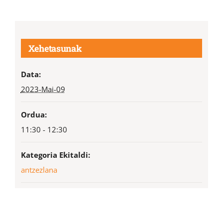
Xehetasunak
Data:
2023-Mai-09
Ordua:
11:30 - 12:30
Kategoria Ekitaldi:
antzezlana