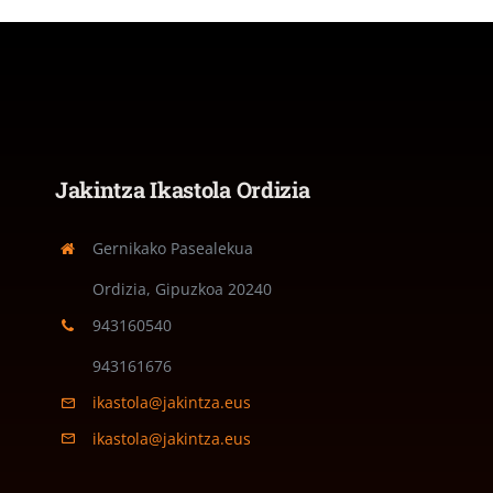
Jakintza Ikastola Ordizia
Gernikako Pasealekua
Ordizia, Gipuzkoa
20240
943160540
943161676
ikastola@jakintza.eus
ikastola@jakintza.eus