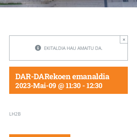
Albisteak
INIKA
×
EKITALDIA HAU AMAITU DA.
AGENDA 2030
DAR-DARekoen emanaldia
2023-Mai-09 @ 11:30
-
12:30
LH2B