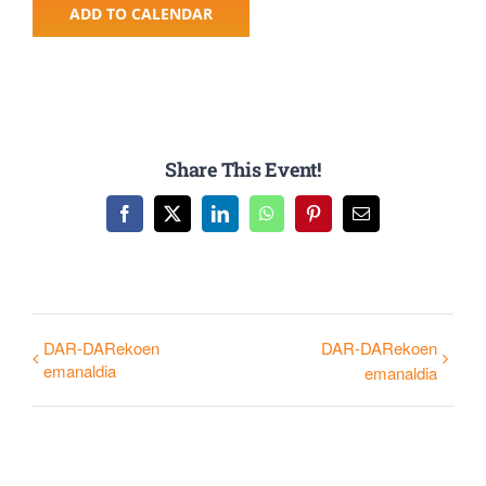
ADD TO CALENDAR
Share This Event!
Facebook
X
LinkedIn
WhatsApp
Pinterest
Email
DAR-DARekoen
DAR-DARekoen
emanaldia
emanaldia