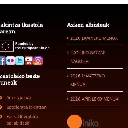
akintza Ikastola
Azken albisteak
arean
2026 EKAINEKO MENUA
EZOHIKO BATZAR
NAGUSIA
kastolako beste
2026 MAIATZEKO
guneak
MENUA
Aurkezpenak
2026 APIRILEKO MENUA
Batxilergoa Jakintzan
Euskal literatura
baliabideak