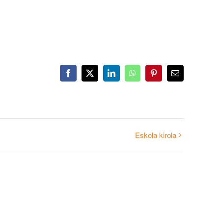
Facebook
X
LinkedIn
WhatsApp
Pinterest
Email
Eskola kirola