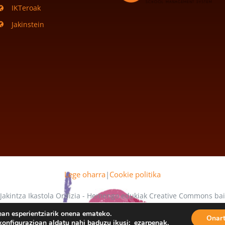
IKTeroak
Jakinstein
Lege oharra
|
Cookie politika
 Jakintza Ikastola Ordizia - Hemengo edukiak Creative Commons b
 mende daude
ean esperientziarik onena emateko.
Onar
o konfigurazioan aldatu nahi baduzu ikusi:
ezarpenak
.