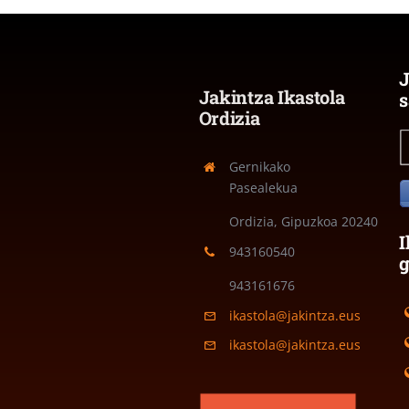
J
Jakintza Ikastola
s
Ordizia
Gernikako
Pasealekua
Ordizia, Gipuzkoa
20240
I
943160540
943161676
ikastola@jakintza.eus
ikastola@jakintza.eus