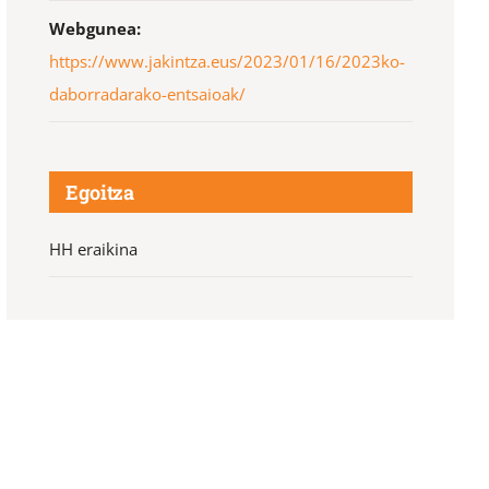
Webgunea:
https://www.jakintza.eus/2023/01/16/2023ko-
daborradarako-entsaioak/
Egoitza
HH eraikina