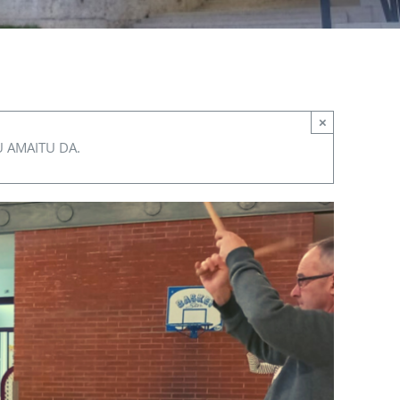
×
U AMAITU DA.