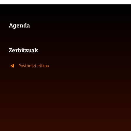
Agenda
Zerbitzuak
Postontzi etikoa