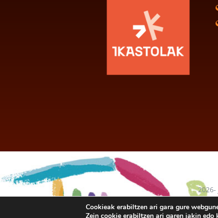
2026-
baten
Cookieak erabiltzen ari gara gure webgun
Zein cookie erabiltzen ari garen jakin ed