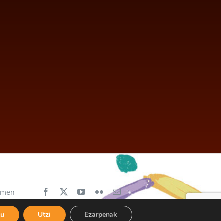
aimen
tu
Utzi
Ezarpenak