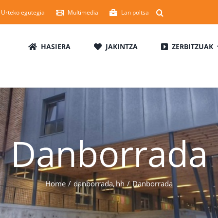
Urteko egutegia
Multimedia
Lan poltsa
HASIERA
JAKINTZA
ZERBITZUAK
Danborrada
Home
danborrada
hh
Danborrada