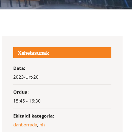
Xehetasunak
Data:
2023-Urt-20
Ordua:
15:45 - 16:30
Ekitaldi kategoria:
danborrada
,
hh