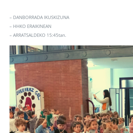
– DANBORRADA IKUSKIZUNA
– HHKO ERAIKINEAN
– ARRATSALDEKO 15:45tan.