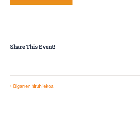
Share This Event!
Bigarren hiruhilekoa