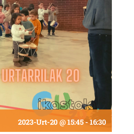
2023-Urt-20 @ 15:45
-
16:30