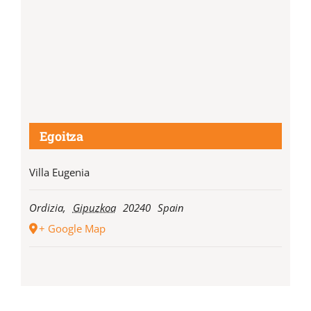
Egoitza
Villa Eugenia
Ordizia
,
Gipuzkoa
20240
Spain
+ Google Map