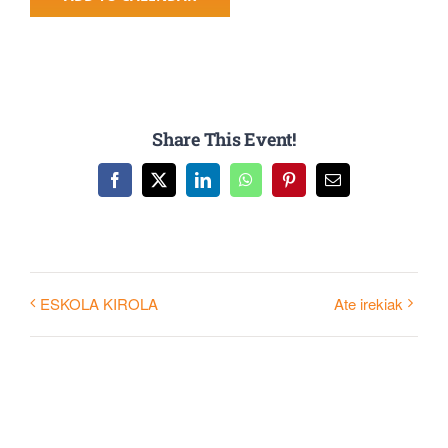
Share This Event!
Facebook
X
LinkedIn
WhatsApp
Pinterest
Email
ESKOLA KIROLA
Ate irekiak