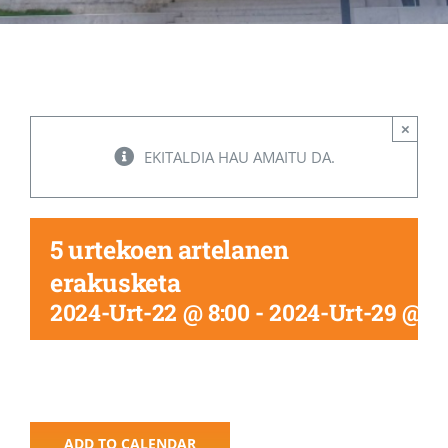
Albisteak
INIKA
×
EKITALDIA HAU AMAITU DA.
AGENDA 2030
5 urtekoen artelanen
erakusketa
2024-Urt-22 @ 8:00
-
2024-Urt-29 @ 17
ADD TO CALENDAR