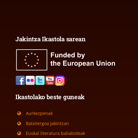
Jakintza Ikastola sarean
Ikastolako beste guneak
Aurkezpenak
Batxilergoa Jakintzan
Euskal literatura baliabideak