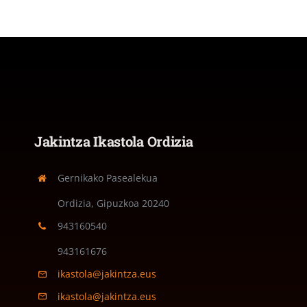
Jakintza Ikastola Ordizia
Gernikako Pasealekua
Ordizia, Gipuzkoa
20240
943160540
943161676
ikastola@jakintza.eus
ikastola@jakintza.eus