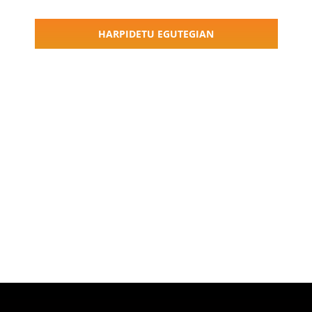
Ekitaldiak
Navigati
HARPIDETU EGUTEGIAN