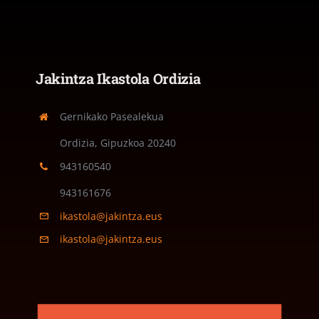
Jakintza Ikastola Ordizia
Gernikako Pasealekua
Ordizia, Gipuzkoa
20240
943160540
943161676
ikastola@jakintza.eus
ikastola@jakintza.eus