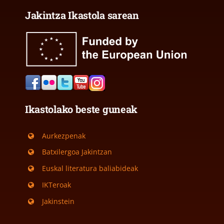
Jakintza Ikastola sarean
Ikastolako beste guneak
Aurkezpenak
Batxilergoa Jakintzan
Euskal literatura baliabideak
IKTeroak
Jakinstein