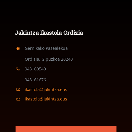
Jakintza Ikastola Ordizia
Gernikako Pasealekua
Ordizia, Gipuzkoa
20240
943160540
943161676
ikastola@jakintza.eus
ikastola@jakintza.eus