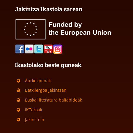
Jakintza Ikastola sarean
Ikastolako beste guneak
Aurkezpenak
Batxilergoa Jakintzan
Euskal literatura baliabideak
IKTeroak
Jakinstein