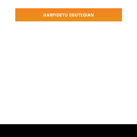
Ekitaldiak
Navigati
HARPIDETU EGUTEGIAN