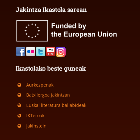
Jakintza Ikastola sarean
Ikastolako beste guneak
Aurkezpenak
Batxilergoa Jakintzan
Euskal literatura baliabideak
IKTeroak
Jakinstein