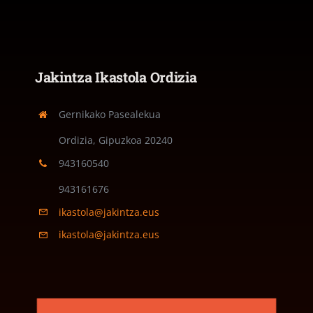
Jakintza Ikastola Ordizia
Gernikako Pasealekua
Ordizia, Gipuzkoa
20240
943160540
943161676
ikastola@jakintza.eus
ikastola@jakintza.eus