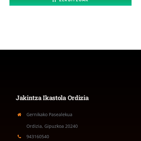
Jakintza Ikastola Ordizia
Gernikako Pasealekua
Ordizia, Gipuzkoa
20240
943160540