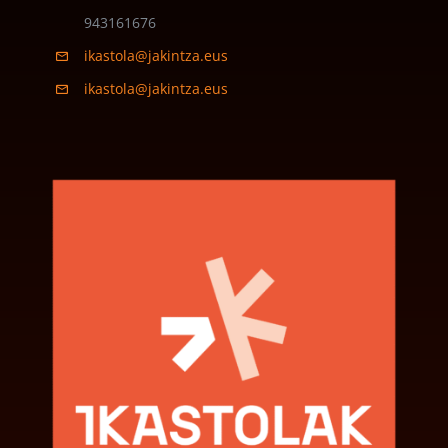
943161676
ikastola@jakintza.eus
ikastola@jakintza.eus