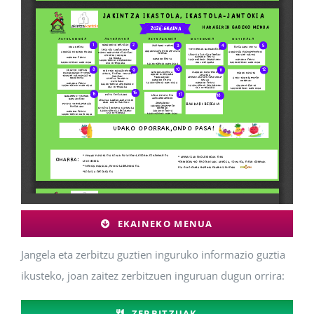
EKAINEKO MENUA
Jangela eta zerbitzu guztien inguruko informazio guztia
ikusteko, joan zaitez zerbitzuen inguruan dugun orrira:
ZERBITZUAK