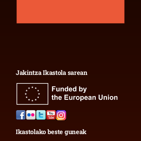
Jakintza Ikastola sarean
Ikastolako beste guneak