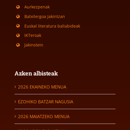
Aurkezpenak
Batxilergoa Jakintzan
Euskal literatura baliabideak
IKTeroak
Jakinstein
Azken albisteak
2026 EKAINEKO MENUA
EZOHIKO BATZAR NAGUSIA
2026 MAIATZEKO MENUA