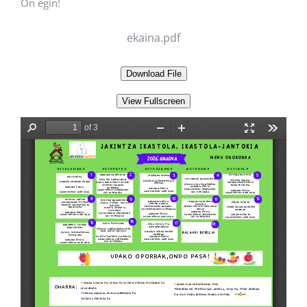
On egin!
ekaina.pdf
Download File
View Fullscreen