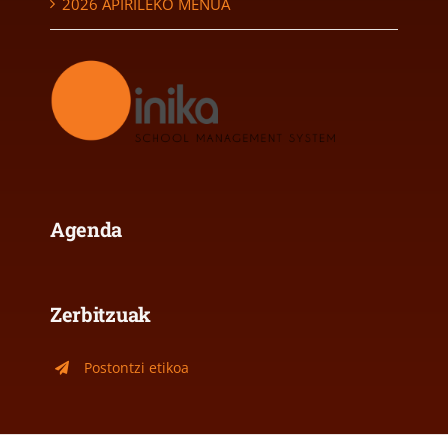
2026 APIRILEKO MENUA
Agenda
Zerbitzuak
Postontzi etikoa